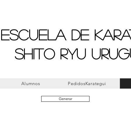
Escuela de Kara
Shito Ryu Uru
Alumnos
PedidosKarategui
Generar