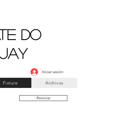
te do
guay
Iniciar sesión
Fixture
Archivos
Reiniciar